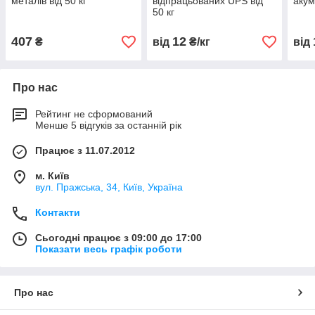
металів від 50 кг
відпрацьованих UPS від
акум
50 кг
407
12
₴
від
₴/кг
від
Про нас
Рейтинг не сформований
Менше 5 відгуків за останній рік
Працює з 11.07.2012
м. Київ
вул. Пражська, 34, Київ, Україна
Контакти
Сьогодні працює з 09:00 до 17:00
Показати весь графік роботи
Про нас