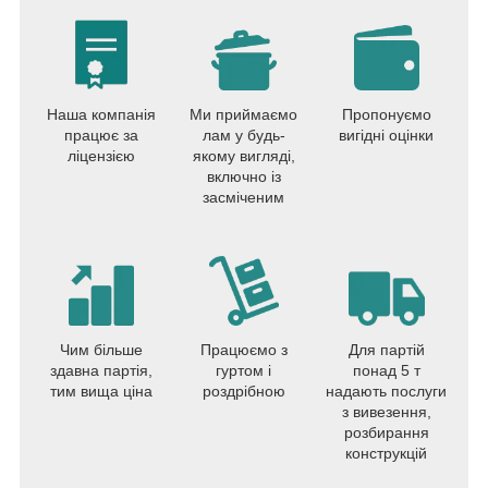
Наша компанія
Ми приймаємо
Пропонуємо
працює за
лам у будь-
вигідні оцінки
ліцензією
якому вигляді,
включно із
засміченим
Чим більше
Працюємо з
Для партій
здавна партія,
гуртом і
понад 5 т
тим вища ціна
роздрібною
надають послуги
з вивезення,
розбирання
конструкцій