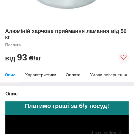
Алюміній харчове приймання ламання від 50
кг
Послуга
93
від
₴/кг
Опис
Характеристики
Оплата
Умови повернення
Опис
Платимо гроші за б/у посуд!
Що ви робить зі