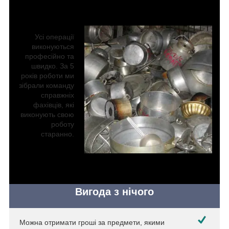
Усі операції
виконуються
професійно та
швидко. За 5
років роботи ми
зібрали команду
справжніх
фахівців, які
виконують свою
роботу
старанно.
Вигода з нічого
Можна отримати гроші за предмети, якими