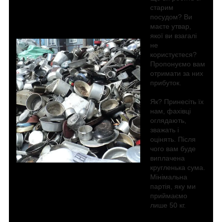
старим
посудом? Ви
маєте утвар,
якої ви взагалі
не
користуєтеся?
Пропонуємо вам
отримати за них
прибуток.
Як? Принесіть їх
нам, фахівці
оглядають,
зважать і
оцінять. Після
чого вам буде
виплачена
кругленька сума.
Мінімальна
партія, яку ми
приймаємо
лише 50 кг.