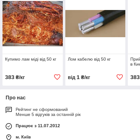
Купимо лам міді від 50 кг
Лом кабелю від 50 кг
Прий
в Киє
383
1
383
₴/кг
від
₴/кг
Про нас
Рейтинг не сформований
Менше 5 відгуків за останній рік
Працює з 11.07.2012
м. Київ