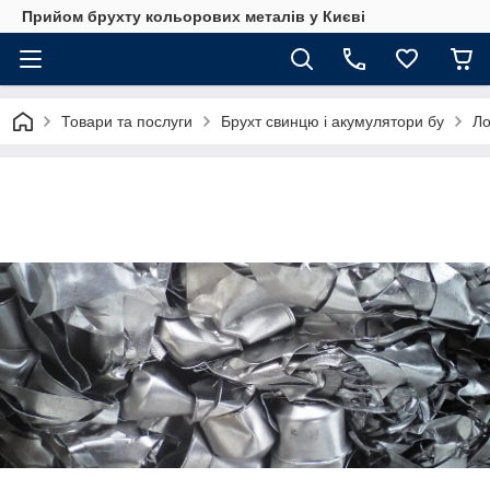
Прийом брухту кольорових металів у Києві
Товари та послуги
Брухт свинцю і акумулятори бу
Ло