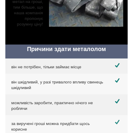
метал на гроші,
тим більше, що
наша компанія
пропонує
розумну ціну!
Причини здати металолом
він не потрібен, тільки займає місце
він шкідливий, у разі тривалого впливу свинець
шкідливий
можливість заробити, практично нічого не
роблячи
за виручені гроші можна придбати щось
корисне