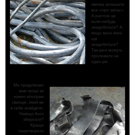
звичка залишати
все «про запас».
А раптом це
коли-небудь
знадобиться? А
якщо воно мені
ще
знадобиться?
Так речі можуть
пролежати не
один рік.
Ми приділяємо
вам гроші за
кожен кілограм
свинцю, який ви
в себе знайдете.
Навіщо його
зберігати?
Краще
перетворити