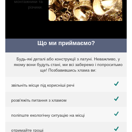
монтажники та
різчики.
Що ми приймаємо?
Будь-які деталі або конструкції з латуні. Неважливо, у
якому вони будуть стані, ми всі заберемо і попроситьмо
ще! Позбавившись хлама ви:
звільніть місце під корисніші речі
розв'яжіть питання з хламом
поліпште екологічну ситуацію на місці
отримайте гроші