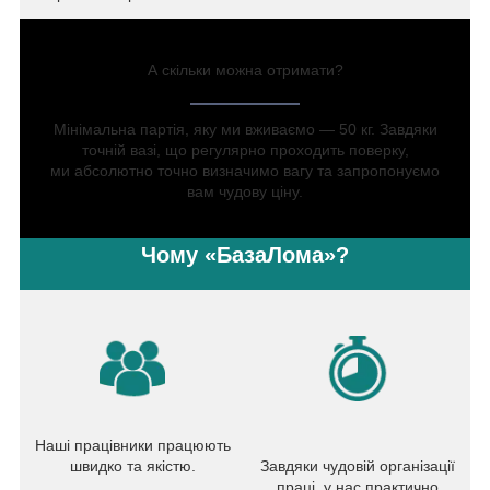
А скільки можна отримати?
Мінімальна партія, яку ми вживаємо — 50 кг. Завдяки
точній вазі, що регулярно проходить поверку,
ми абсолютно точно визначимо вагу та запропонуємо
вам чудову ціну.
Чому «БазаЛома»?
Наші працівники працюють
швидко та якістю.
Завдяки чудовій організації
праці, у нас практично