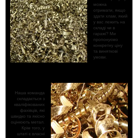
можна
отримати, якщо
здати хлам, який
у вас лежить на
складі чи в
гаражі? Ми
пропонуємо
конкретну ціну
та виняткові
умови.
Наша команда
складається з
кваліфікованих
фахівців, які
швидко та якісно
оцінюють метал.
Крім того, у
штаті є власні