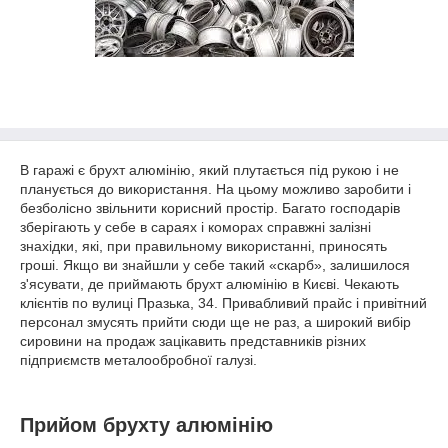
В гаражі є брухт алюмінію, який плутається під рукою і не
планується до використання. На цьому можливо заробити і
безболісно звільнити корисний простір. Багато господарів
зберігають у себе в сараях і коморах справжні залізні
знахідки, які, при правильному використанні, приносять
гроші. Якщо ви знайшли у себе такий «скарб», залишилося
з'ясувати, де приймають брухт алюмінію в Києві. Чекають
клієнтів по вулиці Празька, 34. Привабливий прайс і привітний
персонал змусять прийти сюди ще не раз, а широкий вибір
сировини на продаж зацікавить представників різних
підприємств металообробної галузі.
Прийом брухту алюмінію