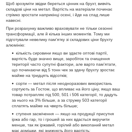
Щоб зрозуміти звідки береться цінник на брухт, вивчіть
складові ціни на метал. Вартість на матеріали починає
стрімко зростати наприкінці осені, і йде на спад лише
навесні.
При розрахунку важливо враховувати не тільки сезонні
трансформації, але й кілька інших моментів. Тому ми
підготували невелику пам'ятку зі складових ціни брухту
алюмінію:
кількість сировини якщо ви здаєте оптові партії,
вартість буде значно вище, заробіток та очищення
території часто супутні фактори, але варто пам'ятати,
що починаючи від 5 тонн чек за здачу брухту зростає
майже на тридцять відсотків;
сорти — метал після неодноразових використань
сортують за Гостом, що впливає на його ціну, якщо ваш
товар потрапляє під 500, 501 і 506 категорії, то дадуть
за нього на 3% більше, а за стружку 503 категорії
сплатять майже на чверть більше;
ступеня засмічення — якщо на продукції присутня
іржа або гар, то і грошей за них вдасться виручити
менше, так як іржавий, горілий або викопаний метал
має домішки, які знижують його вартість;