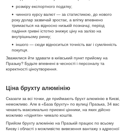
розміру експортного податку;
чинного курсу валют — за статистикою, до нового
року долар зазвичай зростає, а влітку впевнено
тримається на відносно низькій позначці, період
падіння гривні істотно знижує ціну на залізо на
внутрішньому ринку;
іншого — сюди відноситься точність ваг і сумлінність
покупця.
Зважилися йти здавати в київський пункт прийому на
Празьку? Будьте впевнені в чесності і персоналу та
коректності ціноутворення.
Ціна брухту алюмінію
Сказати за всі точки, де приймають брухт алюмінію в Києві,
неможливо. Але в «База брухту» по вулиці Празька, 34 вас
чекають максимально приємні цінники, на яких дійсно
можливо «підняти» чимало коштів.
Прийом брухту алюмінію на Празькій працює по всьому
Києву і області з можливістю вивезення вантажу з адресної